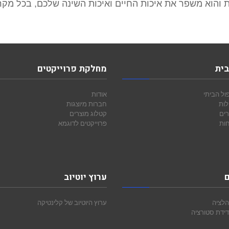
 והוא משפר את איכות החיים ואיכות השינה שלכם, בכל מק
בית
מחלקת פרוייקטים
ול הביתי
אודות
לות
חברות מיוצגות
רים
קטלוג מוצרים
חות
פרוייקטים לדוגמא
ם
ערוץ יוטיוב
הלציה
ערוץ היוטיוב של קלינטיקה
ידת סטורציה