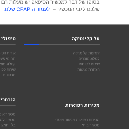
בסופו של דבר למכשיר הסיפאפ יש מעלות רבות
שלכם לגבי המכשיר –
לעמוד ה CPAP שלנו.
על קלינטיקה
טיפולי 
יתרונות קלינטיקה
אודות הטיפ
קטלוג מוצרים
תחומי פעי
שירות לקוחות
קטלוג מוצ
הצהרת נגישות
שירות לקו
סרטונים
הנבחרי
מכירות רפואיות
מכשיר אינ
מכירות רפואיות
מכשור מוסדי
מכשיר למד
מכשור ביתי
בלון חמצן