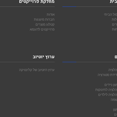
בית
מחלקת פרוייקטים
ול הביתי
אודות
לות
חברות מיוצגות
רים
קטלוג מוצרים
חות
פרוייקטים לדוגמא
ם
ערוץ יוטיוב
הלציה
ערוץ היוטיוב של קלינטיקה
ידת סטורציה
ן ניידים
הלציה לתינוקות
הלציה לילדים
שמה
צן
ם