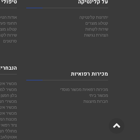
על קלינטיקה
טיפולי 
יתרונות קלינטיקה
אודות הטיפ
קטלוג מוצרים
תחומי פעי
שירות לקוחות
קטלוג מוצ
הצהרת נגישות
שירות לקו
סרטונים
הנבחרי
מכירות רפואיות
מכשיר אינ
מכירות רפואיות
מכשור מוסדי
מכשיר למד
מכשור ביתי
בלון חמצן
חברות מיוצגות
מכשירי חמצ
מכשיר אינ
מכשיר אינ
מכונות הנ
גלילה
ציוד רפואי
מחוללי חמ
לראש
אוטוקלאבי