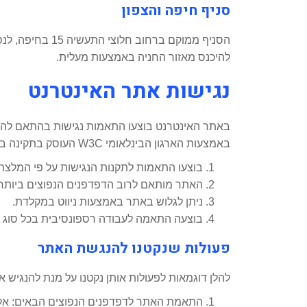
סניף חיפה והצפון
הסניף ממוקם בר
להיכנס מאזור החניה באמצעות מעלית.
נגישות אתר האינטרנט
באמצעות הארגון הבינלאומי W3C העוסק בתקינה ברשת האינטרנט.ההתאמות שבוצעו באתר נבדקו באמצעות הדפדפנים הנפוצים ביותר: גוגל כרום ואינטרנט אקספלורר.
בוצעו התאמות לתקנות הנגישות על פי המלצת התקן הישראלי 5568 לנגישות תכנים באת
האתר מותאם לרוב הדפדפנים הנפוצים ביותר.
ניתן לגלוש באתר באמצעות ניווט במקלדת.
בוצעה התאמה לעבודה רספונסיבית בכל סוג מ
פעולות שנקטנו להנגשת האתר
להלן דוגמאות לפעולות אותן נקטנו על מנת להנגיש 
התאמת האתר לדפדפנים הנפוצים הבאים: אקספלורר, Edge, מוזילה פיירפו