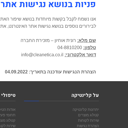
פניות בנושא נגישות אתר 
אנו נשמח לקבל בקשות מיוחדות בנושא שיפור האתר 
לבירורים נוספים בנושא נגישות אתר האינטרנט, אתם
שם מלא:
רונית אוחיון – מזכירת החברה
טלפון:
04-8810200
דואר אלקטרוני:
info@cleanetica.co.il
הצהרת הנגישות עודכנה בתאריך: 04.09.2022
על קלינטיקה
טיפולי 
יתרונות קלינטיקה
אודות הטיפ
קטלוג מוצרים
תחומי פעי
שירות לקוחות
קטלוג מוצ
הצהרת נגישות
שירות לקו