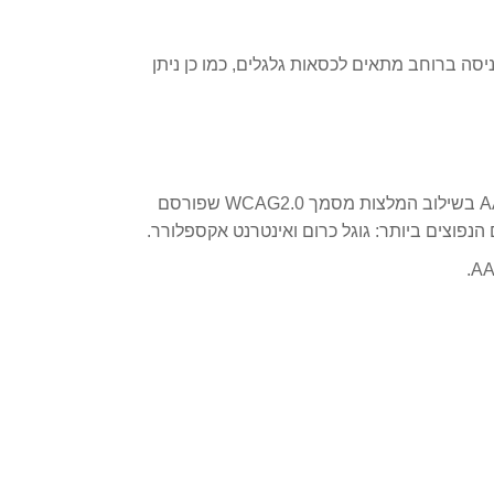
ה הראשית בכניסה ברוחב מתאים לכסאות גלגלים, כמו כן ניתן
באתר האינטרנט בוצעו התאמות נגישות בהתאם להמלצות התקן הישראלי (ת"י 5568) ולנגישות תכנים באינטרנט ברמת AA בשילוב המלצות מסמך WCAG2.0 שפורסם