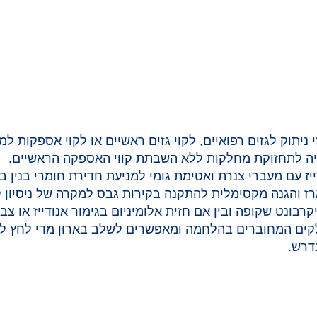
31 משמש כארון ברזי ניתוק לגזים רפואיים, לקוי גזים ראשיים או לקוי 
יה לתחזוקת מחלקות ללא השבתת קווי האספקה הראשיים.
יז עם מעברי צנרת ואטימת גומי למניעת חדירת חומרי בנין בז
ז והגנה מקסימלית להתקנה בקירות גבס למקרה של ניסיון קי
רבונט שקופה ובין אם חזית אלומיניום בגימור אנודייז או צבע
לקים המחוברים בהלחמה ומאפשרים לשלב בארון מדי לחץ ל
נדרש.