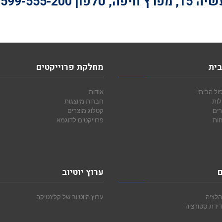
חיפה, טלפון
-599-555-200
בית
מחלקת פרוייקטים
ול הביתי
אודות
לות
חברות מיוצגות
רים
קטלוג מוצרים
חות
פרוייקטים לדוגמא
ם
ערוץ יוטיוב
הלציה
ערוץ היוטיוב של קלינטיקה
ידת סטורציה