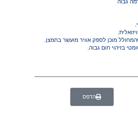
רמה גבוה
.
זואלית.
מטי בזיהוי חום גבוה.
הדפס