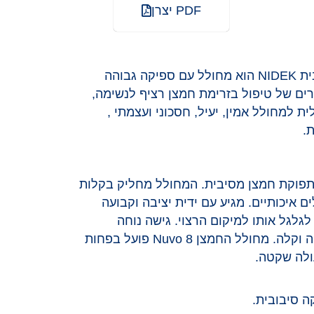
PDF יצרן
מחולל חמצן דגם Nuvo 8 מבית NIDEK הוא מחולל עם ספיקה גבוהה
לה שצריכים עד 8 ליטרים של טיפול בזרימת חמצן רציף לנשימה,
יאלית למחולל אמין, יעיל, חסכוני ועצמתי ,
.
 Nuvo 8 קל עם תפוקת חמצן מסיבית. המחולל מחליק בקלות
איכותיים. מגיע עם ידית יציבה וקבועה
גלגל אותו למיקום הרצוי. גישה נוחה
למסנן, לביצוע תחזוקה פשוטה וקלה. מחולל החמצן Nuvo 8 פועל בפחות
ה סיבובית.