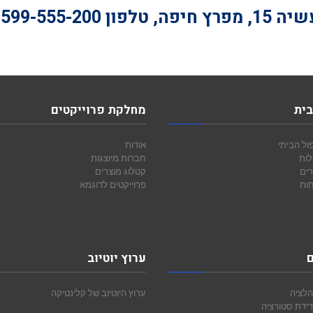
חיפה, טלפון
-599-555-200
בית
מחלקת פרוייקטים
ול הביתי
אודות
לות
חברות מיוצגות
רים
קטלוג מוצרים
חות
פרוייקטים לדוגמא
ם
ערוץ יוטיוב
הלציה
ערוץ היוטיוב של קלינטיקה
ידת סטורציה